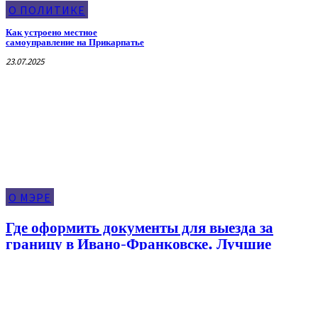
О ПОЛИТИКЕ
Как устроено местное
самоуправление на Прикарпатье
23.07.2025
О Мэре
О МЭРЕ
Где оформить документы для выезда за
границу в Ивано-Франковске. Лучшие
визовые центры
Nadya Denisova
-
07.04.2026
О МЭРЕ