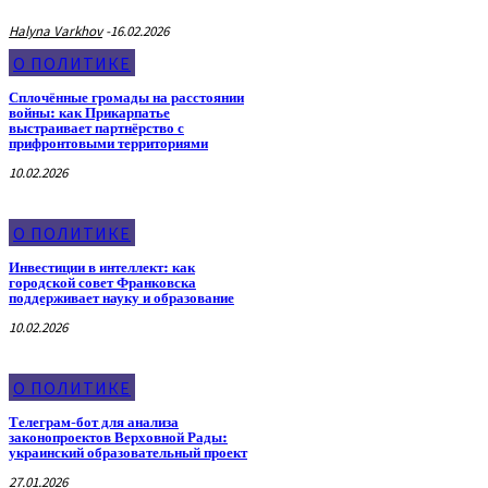
Halyna Varkhov
-
16.02.2026
О ПОЛИТИКЕ
Сплочённые громады на расстоянии
войны: как Прикарпатье
выстраивает партнёрство с
прифронтовыми территориями
10.02.2026
О ПОЛИТИКЕ
Инвестиции в интеллект: как
городской совет Франковска
поддерживает науку и образование
10.02.2026
О ПОЛИТИКЕ
Телеграм-бот для анализа
законопроектов Верховной Рады:
украинский образовательный проект
27.01.2026