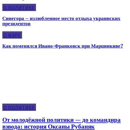
О ПОЛИТИКЕ
Синегора – излюбленное место отдыха украинских
президентов
О МЭРЕ
Как поменялся Ивано-Франковск при Марцинкиве?
О Политике
О ПОЛИТИКЕ
От молодёжной политики — до командира
взвода: история Оксаны Рубаняк