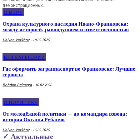
демонстрационных...
О МЭРЕ
Охрана культурного наследия Ивано-Франковска:
между историей, равнодушием и ответственностью
Halyna Varkhov
-
18.02.2026
БЕЗ КАТЕГОРИИ
Где оформить загранпаспорт во Франковске: Лучшие
сервисы
Bohdan Belmega
-
16.02.2026
О ПОЛИТИКЕ
От молодёжной политики — до командира взвода:
история Оксаны Рубаняк
Halyna Varkhov
-
16.02.2026
✓ Актуальные